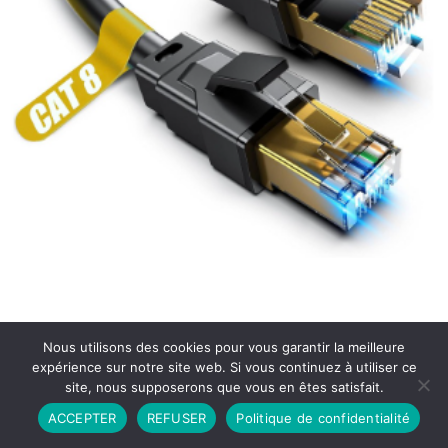
Nous utilisons des cookies pour vous garantir la meilleure
expérience sur notre site web. Si vous continuez à utiliser ce
site, nous supposerons que vous en êtes satisfait.
Partenariat
Contact
Politique de Confidentialité
ACCEPTER
REFUSER
Politique de confidentialité
CGU
Copyright © 2026 - Propulsé par DIEUDUDIABLE