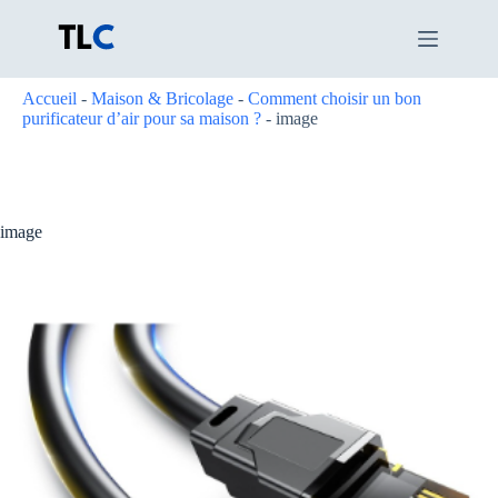
Passer
au
contenu
Accueil
-
Maison & Bricolage
-
Comment choisir un bon
purificateur d’air pour sa maison ?
-
image
image