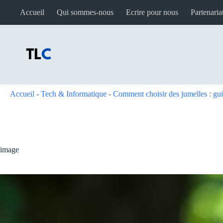
Passer
Accueil
Qui sommes-nous
Ecrire pour nous
Partenaria
au
contenu
Accueil
-
Tech & Informatique
-
Comment choisir des jumelles : gui
image