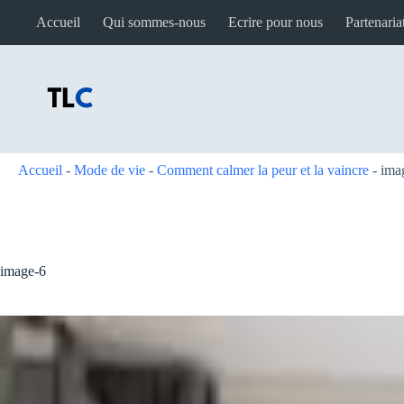
Passer
Accueil
Qui sommes-nous
Ecrire pour nous
Partenaria
au
contenu
Accueil
-
Mode de vie
-
Comment calmer la peur et la vaincre
-
ima
image-6