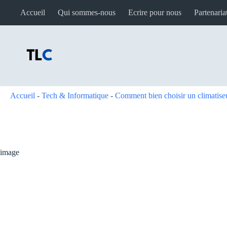
Passer
Accueil
Qui sommes-nous
Ecrire pour nous
Partenaria
au
contenu
Accueil
-
Tech & Informatique
-
Comment bien choisir un climatiseu
image