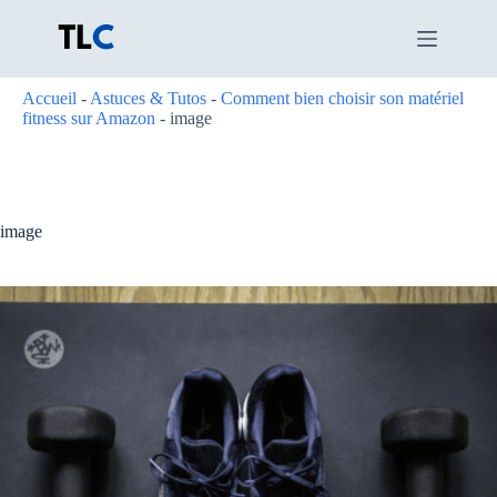
Passer
au
contenu
Accueil
-
Astuces & Tutos
-
Comment bien choisir son matériel
fitness sur Amazon
-
image
image