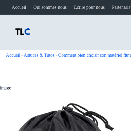
Passer
Accueil
Qui sommes-nous
Ecrire pour nous
Partenaria
au
contenu
Accueil
-
Astuces & Tutos
-
Comment bien choisir son matériel fit
image