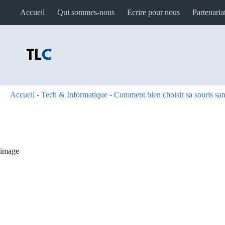
Passer
Accueil
Qui sommes-nous
Ecrire pour nous
Partenaria
au
contenu
Accueil
-
Tech & Informatique
-
Comment bien choisir sa souris san
image