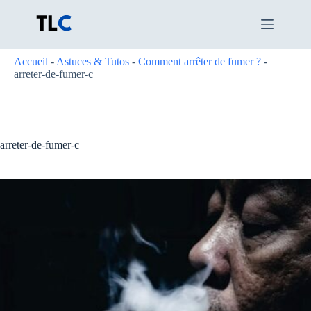
Passer
au
contenu
Accueil
-
Astuces & Tutos
-
Comment arrêter de fumer ?
-
arreter-de-fumer-c
arreter-de-fumer-c