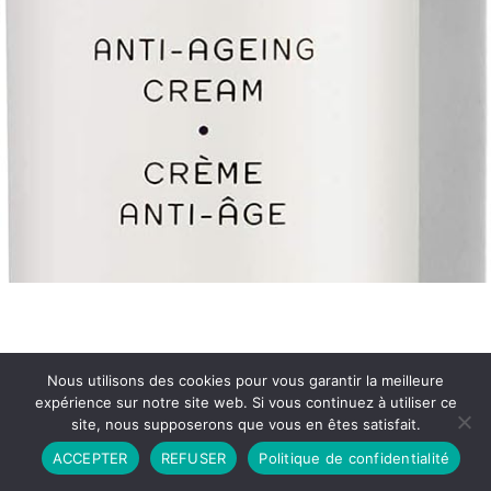
Nous utilisons des cookies pour vous garantir la meilleure
expérience sur notre site web. Si vous continuez à utiliser ce
site, nous supposerons que vous en êtes satisfait.
Partenariat
Contact
Politique de Confidentialité
ACCEPTER
REFUSER
Politique de confidentialité
CGU
Copyright © 2026 - Propulsé par DIEUDUDIABLE