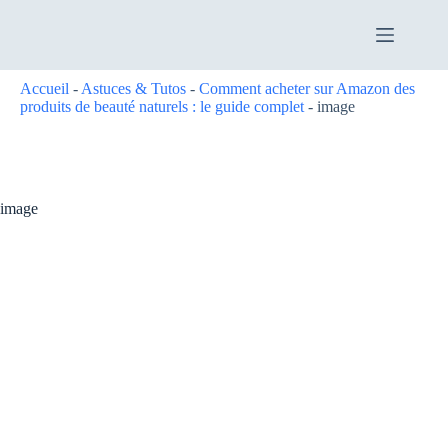
Passer
au
contenu
Accueil
-
Astuces & Tutos
-
Comment acheter sur Amazon des
produits de beauté naturels : le guide complet
-
image
image