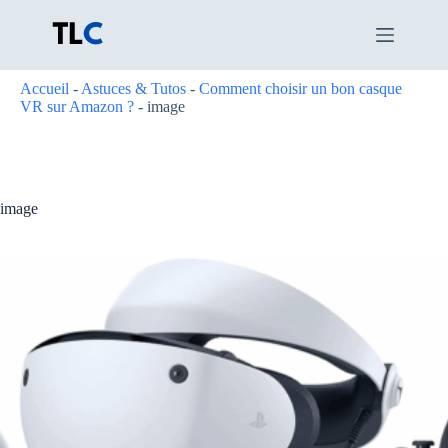
Passer
au
contenu
Accueil
-
Astuces & Tutos
-
Comment choisir un bon casque
VR sur Amazon ?
-
image
image