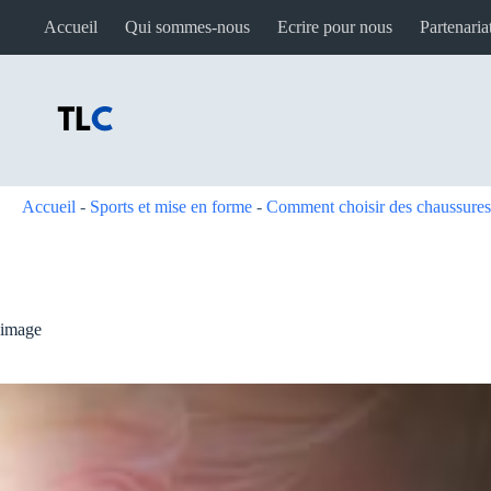
Passer
Accueil
Qui sommes-nous
Ecrire pour nous
Partenaria
au
contenu
Accueil
-
Sports et mise en forme
-
Comment choisir des chaussures
image