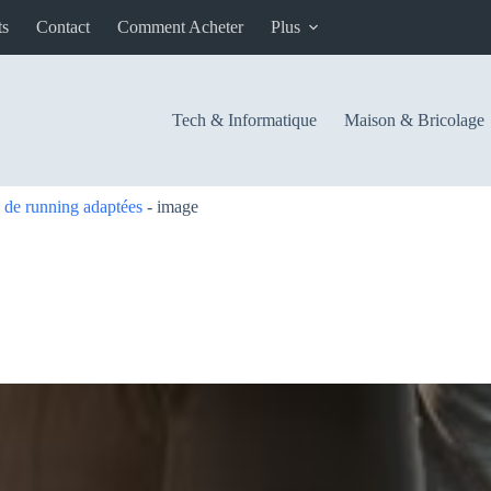
ts
Contact
Comment Acheter
Plus
Tech & Informatique
Maison & Bricolage
 de running adaptées
-
image