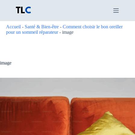
Passer
au
contenu
Accueil
-
Santé & Bien-être
-
Comment choisir le bon oreiller
pour un sommeil réparateur
-
image
image