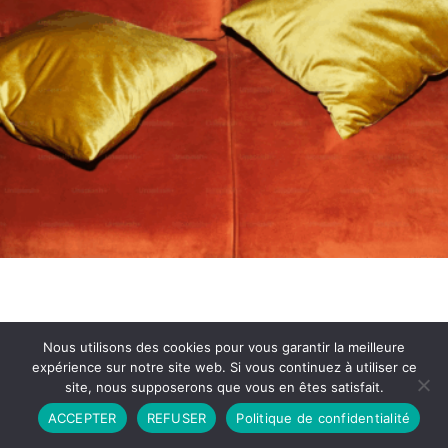
Nous utilisons des cookies pour vous garantir la meilleure
expérience sur notre site web. Si vous continuez à utiliser ce
site, nous supposerons que vous en êtes satisfait.
Partenariat
Contact
Politique de Confidentialité
ACCEPTER
REFUSER
Politique de confidentialité
CGU
Copyright © 2026 - Propulsé par DIEUDUDIABLE