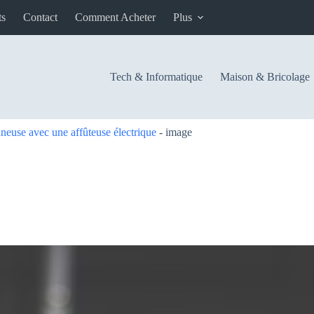
ts
Contact
Comment Acheter
Plus
Tech & Informatique
Maison & Bricolage
neuse avec une affûteuse électrique
-
image