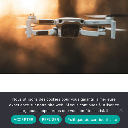
Nous utilisons des cookies pour vous garantir la meilleure
expérience sur notre site web. Si vous continuez à utiliser ce
site, nous supposerons que vous en êtes satisfait.
Partenariat
Contact
Politique de Confidentialité
ACCEPTER
REFUSER
Politique de confidentialité
CGU
Copyright © 2026 - Propulsé par DIEUDUDIABLE