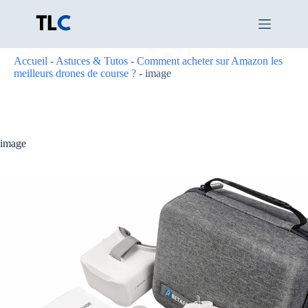
Passer
au
contenu
Accueil
-
Astuces & Tutos
-
Comment acheter sur Amazon les
meilleurs drones de course ?
-
image
image