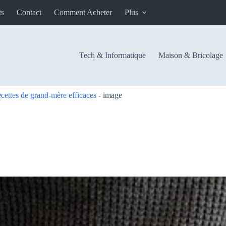
ts
Contact
Comment Acheter
Plus
Tech & Informatique
Maison & Bricolage
cettes de grand-mère efficaces
-
image