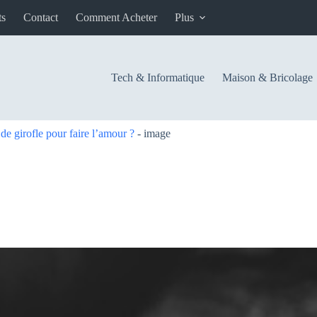
ts
Contact
Comment Acheter
Plus
Tech & Informatique
Maison & Bricolage
de girofle pour faire l’amour ?
-
image