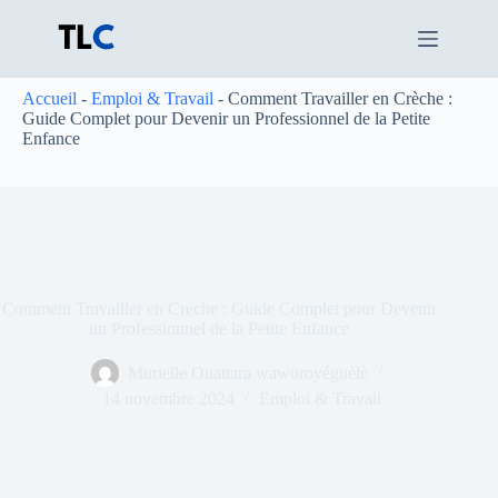
Passer
au
contenu
Accueil
-
Emploi & Travail
-
Comment Travailler en Crèche :
Guide Complet pour Devenir un Professionnel de la Petite
Enfance
Comment Travailler en Crèche : Guide Complet pour Devenir
un Professionnel de la Petite Enfance
Murielle Ouattara waworoyéguèlè
14 novembre 2024
Emploi & Travail