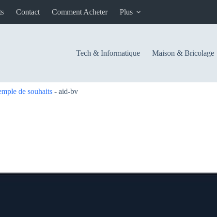
ts
Contact
Comment Acheter
Plus
Tech & Informatique
Maison & Bricolage
emple de souhaits
-
aid-bv