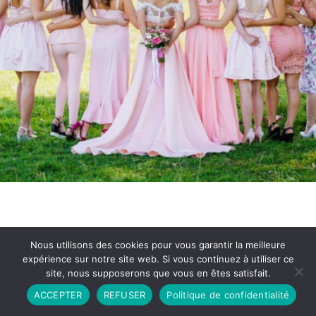
Nous utilisons des cookies pour vous garantir la meilleure
expérience sur notre site web. Si vous continuez à utiliser ce
site, nous supposerons que vous en êtes satisfait.
Partenariat
Contact
Politique de Confidentialité
ACCEPTER
REFUSER
Politique de confidentialité
CGU
Copyright © 2026 - Propulsé par DIEUDUDIABLE