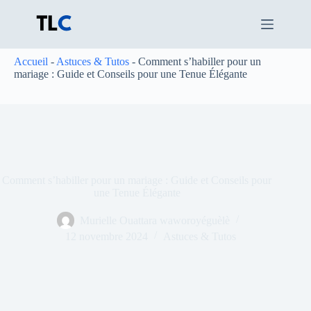
Passer
au
contenu
Accueil
-
Astuces & Tutos
-
Comment s’habiller pour un
mariage : Guide et Conseils pour une Tenue Élégante
Comment s’habiller pour un mariage : Guide et Conseils pour
une Tenue Élégante
Murielle Ouattara waworoyéguèlè
12 novembre 2024
Astuces & Tutos