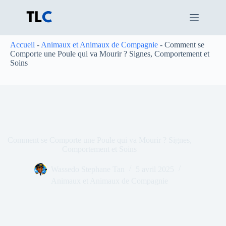
Passer
au
contenu
Accueil
-
Animaux et Animaux de Compagnie
-
Comment se
Comporte une Poule qui va Mourir ? Signes, Comportement et
Soins
Comment se Comporte une Poule qui va Mourir ? Signes,
Comportement et Soins
Wassedo Stephane Tan
5 avril 2025
Animaux et Animaux de Compagnie