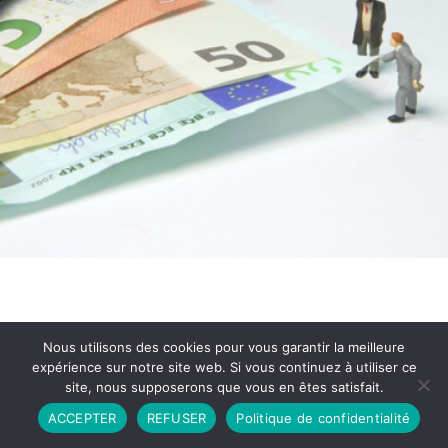
Nous utilisons des cookies pour vous garantir la meilleure
expérience sur notre site web. Si vous continuez à utiliser ce
site, nous supposerons que vous en êtes satisfait.
Partenariat
Contact
Politique de Confidentialité
ACCEPTER
REFUSER
Politique de confidentialité
CGU
Copyright © 2026 - Propulsé par DIEUDUDIABLE