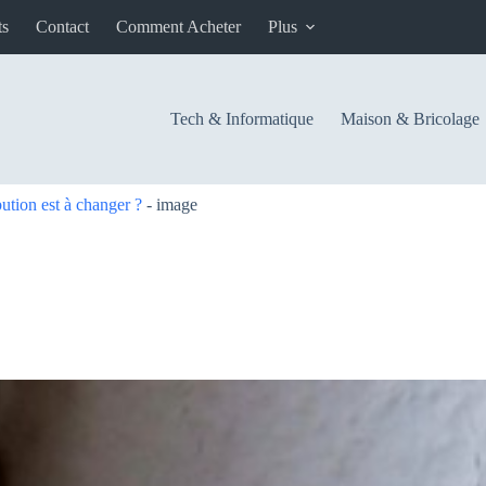
ts
Contact
Comment Acheter
Plus
Tech & Informatique
Maison & Bricolage
bution est à changer ?
-
image