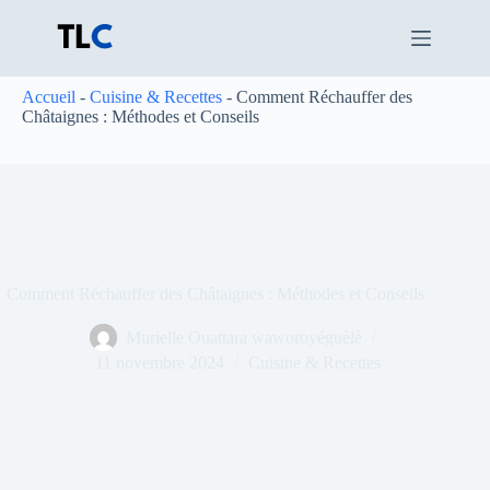
Passer
au
contenu
Accueil
-
Cuisine & Recettes
-
Comment Réchauffer des
Châtaignes : Méthodes et Conseils
Comment Réchauffer des Châtaignes : Méthodes et Conseils
Murielle Ouattara waworoyéguèlè
11 novembre 2024
Cuisine & Recettes