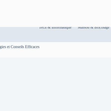
ts
Contact
Comment Acheter
Plus
Tech & Informatique
Maison & Bricolage
ies et Conseils Efficaces