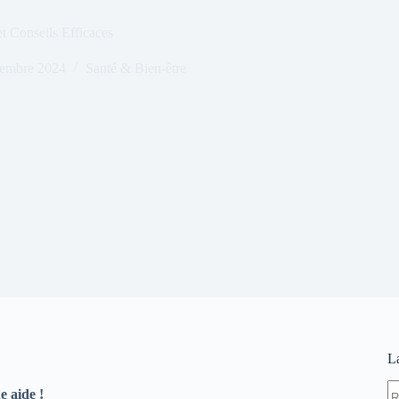
t Conseils Efficaces
vembre 2024
Santé & Bien-être
L
A
e aide !