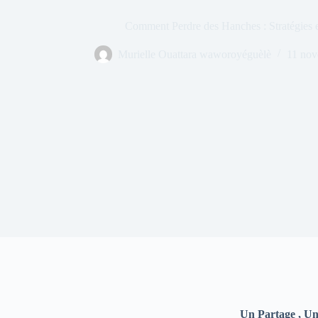
Comment Perdre des Hanches : Stratégies e
Murielle Ouattara waworoyéguèlè
11 no
Un Partage , Un