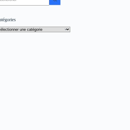
sultat
atégories
tégories