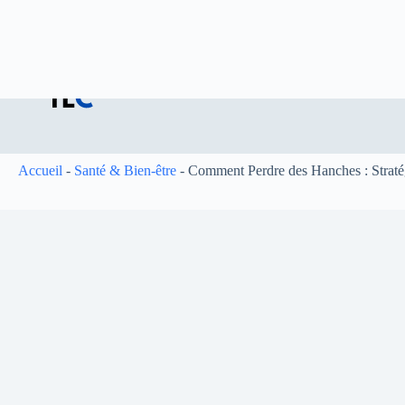
Passer
Accueil
Qui sommes-nous
Ecrire pour nous
Partenaria
au
contenu
Accueil
-
Santé & Bien-être
-
Comment Perdre des Hanches : Stratég