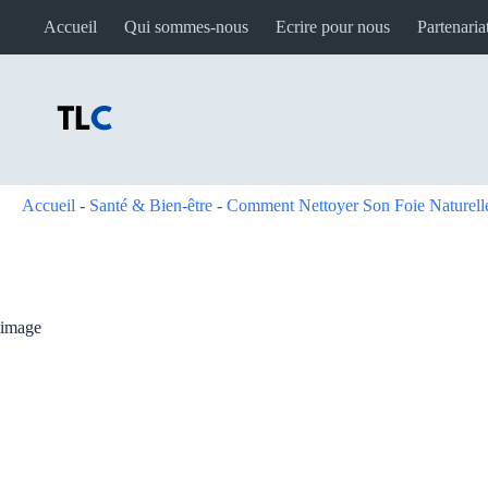
Passer
Accueil
Qui sommes-nous
Ecrire pour nous
Partenaria
au
contenu
Accueil
-
Santé & Bien-être
-
Comment Nettoyer Son Foie Naturell
image