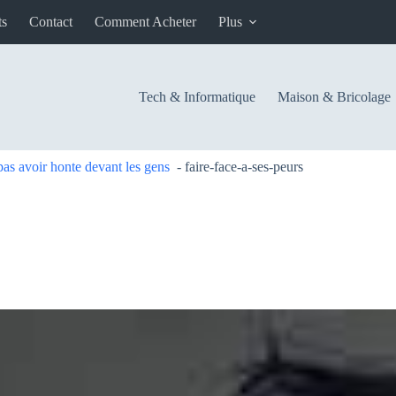
ts
Contact
Comment Acheter
Plus
Tech & Informatique
Maison & Bricolage
s avoir honte devant les gens
-
faire-face-a-ses-peurs