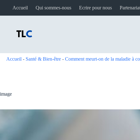
Passer
Accueil
Qui sommes-nous
Ecrire pour nous
Partenaria
au
contenu
Accueil
-
Santé & Bien-être
-
Comment meurt-on de la maladie à c
image