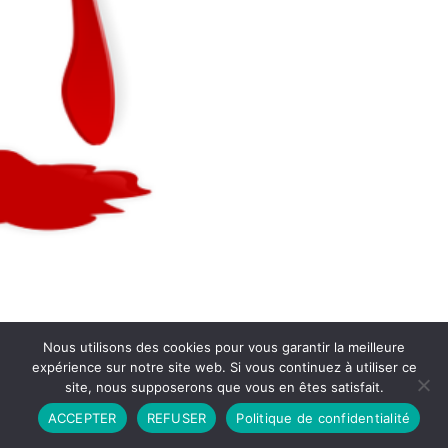
Nous utilisons des cookies pour vous garantir la meilleure
expérience sur notre site web. Si vous continuez à utiliser ce
site, nous supposerons que vous en êtes satisfait.
Partenariat
Contact
Politique de Confidentialité
ACCEPTER
REFUSER
Politique de confidentialité
CGU
Copyright © 2026 - Propulsé par DIEUDUDIABLE