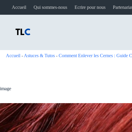
Passer
Accueil
Qui sommes-nous
Ecrire pour nous
Partenaria
au
contenu
Accueil
-
Astuces & Tutos
-
Comment Enlever les Cernes : Guide 
image