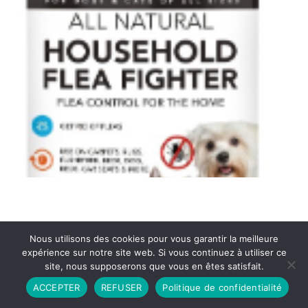
Nous utilisons des cookies pour vous garantir la meilleure
expérience sur notre site web. Si vous continuez à utiliser ce
site, nous supposerons que vous en êtes satisfait.
Partenariat
Contact
Politique de Confidentialité
ACCEPTER
REFUSER
Politique de confidentialité
CGU
Copyright © 2026 - Propulsé par DIEUDUDIABLE