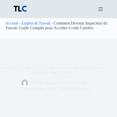
Passer
au
contenu
Accueil
-
Emploi & Travail
-
Comment Devenir Inspecteur du
Travail: Guide Complet pour Accéder à cette Carrière
Comment Devenir Inspecteur du Travail: Guide Complet pour
Accéder à cette Carrière
Murielle Ouattara waworoyéguèlè
13 novembre 2024
Emploi & Travail