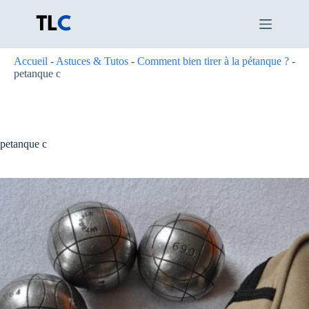
Passer
au
contenu
Accueil
-
Astuces & Tutos
-
Comment bien tirer à la pétanque ?
-
petanque c
petanque c